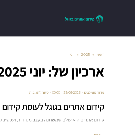
ראשי
»
2025
»
יוני
ארכיון של:
יוני 2025
על
מדור מומלצים
23/06/2025
00:00
סגור לתגובות
קידום
קידום אתרים בגוגל לעומת קידום במנ
אתרים
בגוגל
קידום אתרים הוא עולם שמשתנה בקצב מסחרר, ועכשיו, לצד גוגל, יש לנו גם
לעומת
קידום
קרא עוד ←