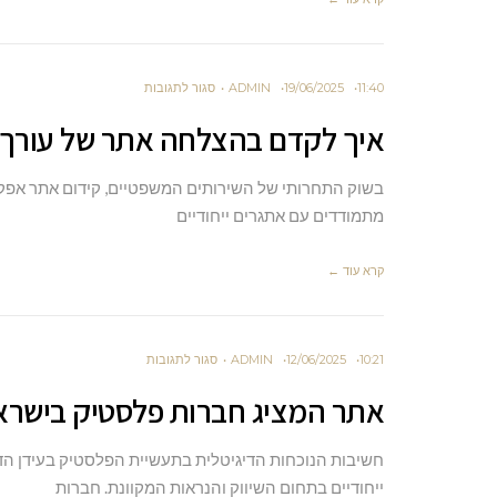
במנועי
AI
על
11:40
19/06/2025
ADMIN
סגור לתגובות
איך
איך לקדם בהצלחה אתר של עורך די
לקדם
בהצלחה
בשוק התחרותי של השירותים המשפטיים, קידום אתר אפקט
אתר
מתמודדים עם אתגרים ייחודיים
של
קרא עוד ←
עורך
דין
הגירה
על
10:21
12/06/2025
ADMIN
סגור לתגובות
בעידן
אתר
הדיגיטלי
אתר המציג חברות פלסטיק בישראל –
המציג
חברות
חשיבות הנוכחות הדיגיטלית בתעשיית הפלסטיק בעידן הד
פלסטיק
ייחודיים בתחום השיווק והנראות המקוונת. חברות