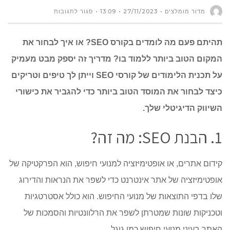
על
מדור מומלצים
27/11/2023
13:09
סגור לתגובות
מה
תהיתם פעם מה לומדים בקורס SEO? או איך לבחור את
לומדים
המקום הטוב ביותר ללמוד בו? מדריך זה יספק מבט מעמיק
על תכנית הלימודים של קורסי SEO וייתן לך טיפים וטריקים
בקורס
כיצד לבחור את המוסד הטוב ביותר כדי להגביר את כישורי
קידום
השיווק הדיגיטלי שלך.
אתרים
1. הבנת SEO: מה זה?
SEO?
קידום אתרים, או אופטימיזציה למנועי חיפוש, הוא הפרקטיקה של
ואיך
אופטימיזציה של אתר אינטרנט כדי לשפר את הנראות והדירוג
נבחר
שלו בדפי התוצאות של מנועי החיפוש. הוא כולל אסטרטגיות
וטכניקות שונות שמטרתן לשפר את הרלוונטיות והסמכות של
איפה
האתר בעיני מנועי חיפוש כמו גוגל.